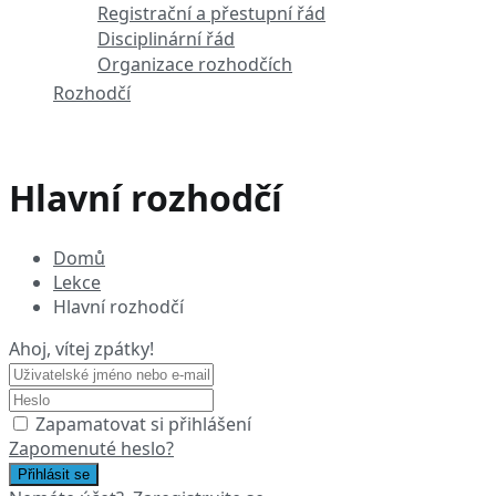
Registrační a přestupní řád
Disciplinární řád
Organizace rozhodčích
Rozhodčí
Hlavní rozhodčí
Domů
Lekce
Hlavní rozhodčí
Ahoj, vítej zpátky!
Zapamatovat si přihlášení
Zapomenuté heslo?
Přihlásit se