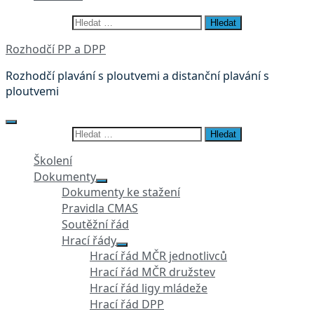
Vyhledávání
Rozhodčí PP a DPP
Rozhodčí plavání s ploutvemi a distanční plavání s
ploutvemi
Vyhledávání
Školení
Dokumenty
Dokumenty ke stažení
Pravidla CMAS
Soutěžní řád
Hrací řády
Hrací řád MČR jednotlivců
Hrací řád MČR družstev
Hrací řád ligy mládeže
Hrací řád DPP