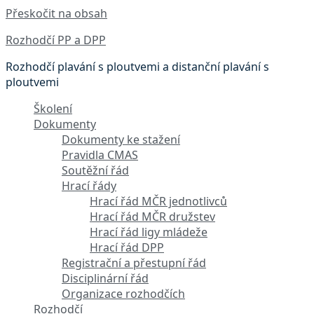
Přeskočit na obsah
Rozhodčí PP a DPP
Rozhodčí plavání s ploutvemi a distanční plavání s
ploutvemi
Školení
Dokumenty
Dokumenty ke stažení
Pravidla CMAS
Soutěžní řád
Hrací řády
Hrací řád MČR jednotlivců
Hrací řád MČR družstev
Hrací řád ligy mládeže
Hrací řád DPP
Registrační a přestupní řád
Disciplinární řád
Organizace rozhodčích
Rozhodčí