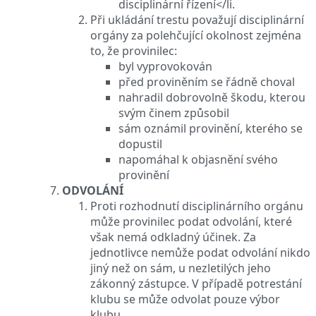
disciplinární řízení</li.
Při ukládání trestu považují disciplinární
orgány za polehčující okolnost zejména
to, že provinilec:
byl vyprovokován
před proviněním se řádně choval
nahradil dobrovolně škodu, kterou
svým činem způsobil
sám oznámil provinění, kterého se
dopustil
napomáhal k objasnění svého
provinění
ODVOLÁNÍ
Proti rozhodnutí disciplinárního orgánu
může provinilec podat odvolání, které
však nemá odkladný účinek. Za
jednotlivce nemůže podat odvolání nikdo
jiný než on sám, u nezletilých jeho
zákonný zástupce. V případě potrestání
klubu se může odvolat pouze výbor
klubu.