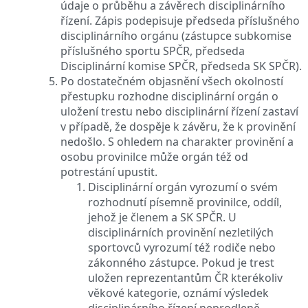
údaje o průběhu a závěrech disciplinárního
řízení. Zápis podepisuje předseda příslušného
disciplinárního orgánu (zástupce subkomise
příslušného sportu SPČR, předseda
Disciplinární komise SPČR, předseda SK SPČR).
Po dostatečném objasnění všech okolností
přestupku rozhodne disciplinární orgán o
uložení trestu nebo disciplinární řízení zastaví
v případě, že dospěje k závěru, že k provinění
nedošlo. S ohledem na charakter provinění a
osobu provinilce může orgán též od
potrestání upustit.
Disciplinární orgán vyrozumí o svém
rozhodnutí písemně provinilce, oddíl,
jehož je členem a SK SPČR. U
disciplinárních provinění nezletilých
sportovců vyrozumí též rodiče nebo
zákonného zástupce. Pokud je trest
uložen reprezentantům ČR kterékoliv
věkové kategorie, oznámí výsledek
disciplinárního řízení neprodleně