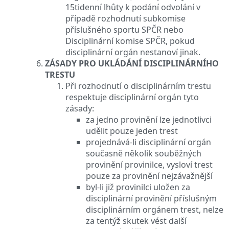
15tidenní lhůty k podání odvolání v
případě rozhodnutí subkomise
příslušného sportu SPČR nebo
Disciplinární komise SPČR, pokud
disciplinární orgán nestanoví jinak.
ZÁSADY PRO UKLÁDÁNÍ DISCIPLINÁRNÍHO
TRESTU
Při rozhodnutí o disciplinárním trestu
respektuje disciplinární orgán tyto
zásady:
za jedno provinění lze jednotlivci
udělit pouze jeden trest
projednává-li disciplinární orgán
současně několik souběžných
provinění provinilce, vysloví trest
pouze za provinění nejzávažnější
byl-li již provinilci uložen za
disciplinární provinění příslušným
disciplinárním orgánem trest, nelze
za tentýž skutek vést další