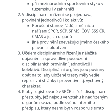
při mezinárodním sportovním styku v
tuzemsku i v zahraničí
V disciplinárním řízení se projednávají
provinění jednotlivců i kolektivů:
Porušení stanov, řádů, směrnic a
nařízení SPČR, SČP, SPMS, ČOV, SSS ČR,
CMAS a jejich orgánů
Jiná provinění znevažující jméno českého
plavání s ploutvemi
Účelem disciplinárního řízení je náležité
objasnění a spravedlivé posouzení
disciplinárních provinění jednotlivců i
kolektivů. Disciplinární orgány jsou povinny
dbát na to, aby uložené tresty měly vedle
represivní stránky i preventivní tj. výchovný
charakter.
Kluby registrované v SPČR si řeší disciplinární
přestupky, jež nejsou ve vztahu k nadřízeným
orgánům svazu, podle svého interního
předpisu, který nesmí být v rozporu s tímto