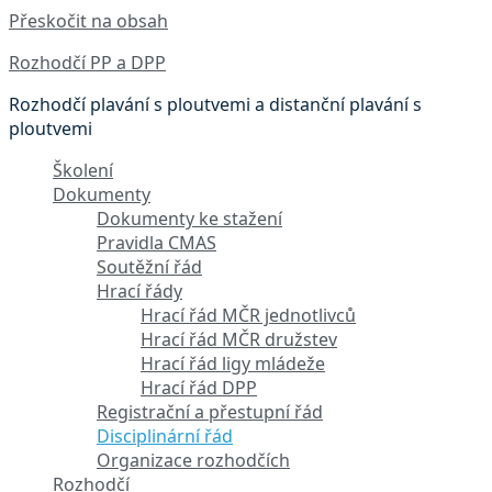
Přeskočit na obsah
Rozhodčí PP a DPP
Rozhodčí plavání s ploutvemi a distanční plavání s
ploutvemi
Školení
Dokumenty
Dokumenty ke stažení
Pravidla CMAS
Soutěžní řád
Hrací řády
Hrací řád MČR jednotlivců
Hrací řád MČR družstev
Hrací řád ligy mládeže
Hrací řád DPP
Registrační a přestupní řád
Disciplinární řád
Organizace rozhodčích
Rozhodčí