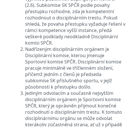
(2.6). Subkomise SK SPČR podle povahy
přestupku rozhodne, zda je kompetentní
rozhodnout o disciplinárním trestu. Pokud
shledá, že povaha přestupku vyžaduje řešení v
rámci kompetence vyšší instance, předá
veškeré podklady neodkladně Disciplinární
komisi SPČR.
Nadřízeným disciplinárním orgánem je
Disciplinární komise, kterou jmenuje
Sportovní komise SPČR. Disciplinární komise
pracuje minimálně ve tříčlenném složení,
přičemž jedním z členů je předseda
subkomise SK příslušného sportu, v jejíž
působnosti k přestupku došlo.
Jediným odvolacím a současně nejvyšším
disciplinárním orgánem je Sportovní komise
SPČR, který je oprávněn přijmout konečné
rozhodnutí o disciplinárním trestu. K tomuto
disciplinárnímu orgánu se může odvolat
kterákoliv zúčastněná strana, ať už v případě