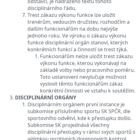
odstavci, je nadřazeno textu tohoto
disciplinárního řádu.
Trest zákazu výkonu funkce lze uložit
trenérům, vedoucím družstev, rozhodčím a
dalším funkcionářům na dobu nejvýše
jednoho roku. Ve výroku o zákazu výkonu
funkce disciplinární orgán stanoví, kterých
konkrétních funkcí a činností se trest týká.
Funkcionářům nelze uložit trest zákazu
výkonu funkce, kterou vykonávají na
základě volby nebo pracovního poměru.
Toto ustanovení nevylučuje možnost
vyslovit těmto funkcionářům zákaz
konkrétní činnosti ve vztahu k soutěžím.
DISCIPLINÁRNÍ ORGÁNY
Disciplinárním orgánem první instance je
subkomise příslušného sportu SK SPČR, dle
sportovního odvětví, kde k přestupku došlo.
Subkomise SK projednává všechny
disciplinární přestupky v rámci svých sportů s
výjimkou pozitivních dopingových kontrol