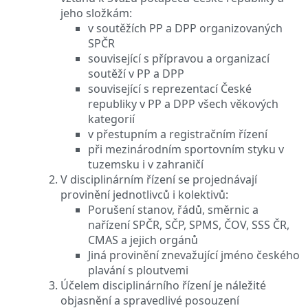
jeho složkám:
v soutěžích PP a DPP organizovaných
SPČR
související s přípravou a organizací
soutěží v PP a DPP
související s reprezentací České
republiky v PP a DPP všech věkových
kategorií
v přestupním a registračním řízení
při mezinárodním sportovním styku v
tuzemsku i v zahraničí
V disciplinárním řízení se projednávají
provinění jednotlivců i kolektivů:
Porušení stanov, řádů, směrnic a
nařízení SPČR, SČP, SPMS, ČOV, SSS ČR,
CMAS a jejich orgánů
Jiná provinění znevažující jméno českého
plavání s ploutvemi
Účelem disciplinárního řízení je náležité
objasnění a spravedlivé posouzení