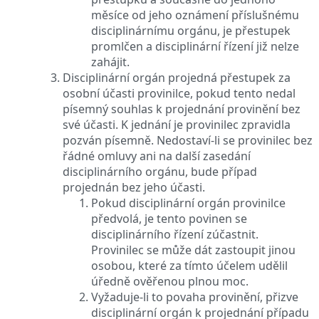
měsíce od jeho oznámení příslušnému
disciplinárnímu orgánu, je přestupek
promlčen a disciplinární řízení již nelze
zahájit.
Disciplinární orgán projedná přestupek za
osobní účasti provinilce, pokud tento nedal
písemný souhlas k projednání provinění bez
své účasti. K jednání je provinilec zpravidla
pozván písemně. Nedostaví-li se provinilec bez
řádné omluvy ani na další zasedání
disciplinárního orgánu, bude případ
projednán bez jeho účasti.
Pokud disciplinární orgán provinilce
předvolá, je tento povinen se
disciplinárního řízení zúčastnit.
Provinilec se může dát zastoupit jinou
osobou, které za tímto účelem udělil
úředně ověřenou plnou moc.
Vyžaduje-li to povaha provinění, přizve
disciplinární orgán k projednání případu