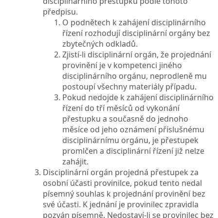
disciplinárního přestupku podle tohoto
předpisu.
O podnětech k zahájení disciplinárního
řízení rozhodují disciplinární orgány bez
zbytečných odkladů.
Zjistí-li disciplinární orgán, že projednání
provinění je v kompetenci jiného
disciplinárního orgánu, neprodleně mu
postoupí všechny materiály případu.
Pokud nedojde k zahájení disciplinárního
řízení do tří měsíců od vykonání
přestupku a současně do jednoho
měsíce od jeho oznámení příslušnému
disciplinárnímu orgánu, je přestupek
promlčen a disciplinární řízení již nelze
zahájit.
Disciplinární orgán projedná přestupek za
osobní účasti provinilce, pokud tento nedal
písemný souhlas k projednání provinění bez
své účasti. K jednání je provinilec zpravidla
pozván písemně. Nedostaví-li se provinilec bez