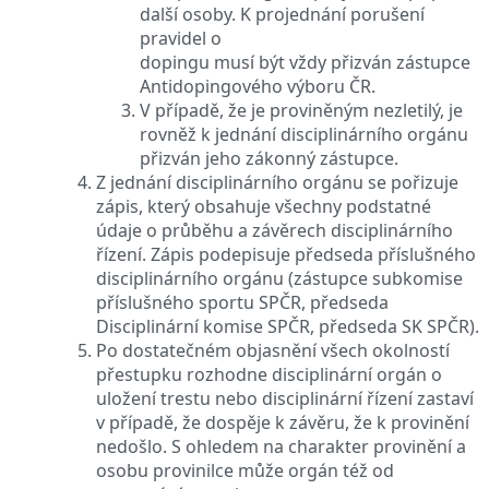
další osoby. K projednání porušení
pravidel o
dopingu musí být vždy přizván zástupce
Antidopingového výboru ČR.
V případě, že je proviněným nezletilý, je
rovněž k jednání disciplinárního orgánu
přizván jeho zákonný zástupce.
Z jednání disciplinárního orgánu se pořizuje
zápis, který obsahuje všechny podstatné
údaje o průběhu a závěrech disciplinárního
řízení. Zápis podepisuje předseda příslušného
disciplinárního orgánu (zástupce subkomise
příslušného sportu SPČR, předseda
Disciplinární komise SPČR, předseda SK SPČR).
Po dostatečném objasnění všech okolností
přestupku rozhodne disciplinární orgán o
uložení trestu nebo disciplinární řízení zastaví
v případě, že dospěje k závěru, že k provinění
nedošlo. S ohledem na charakter provinění a
osobu provinilce může orgán též od