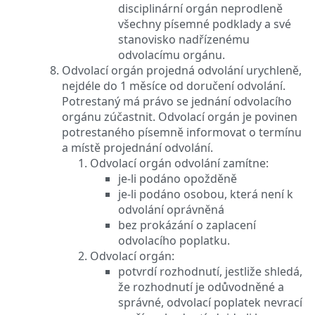
disciplinární orgán neprodleně
všechny písemné podklady a své
stanovisko nadřízenému
odvolacímu orgánu.
Odvolací orgán projedná odvolání urychleně,
nejdéle do 1 měsíce od doručení odvolání.
Potrestaný má právo se jednání odvolacího
orgánu zúčastnit. Odvolací orgán je povinen
potrestaného písemně informovat o termínu
a místě projednání odvolání.
Odvolací orgán odvolání zamítne:
je-li podáno opožděně
je-li podáno osobou, která není k
odvolání oprávněná
bez prokázání o zaplacení
odvolacího poplatku.
Odvolací orgán:
potvrdí rozhodnutí, jestliže shledá,
že rozhodnutí je odůvodněné a
správné, odvolací poplatek nevrací