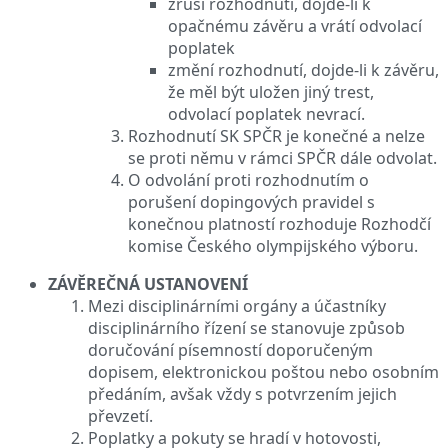
zruší rozhodnutí, dojde-li k
opačnému závěru a vrátí odvolací
poplatek
změní rozhodnutí, dojde-li k závěru,
že měl být uložen jiný trest,
odvolací poplatek nevrací.
Rozhodnutí SK SPČR je konečné a nelze
se proti němu v rámci SPČR dále odvolat.
O odvolání proti rozhodnutím o
porušení dopingových pravidel s
konečnou platností rozhoduje Rozhodčí
komise Českého olympijského výboru.
ZÁVĚREČNÁ USTANOVENÍ
Mezi disciplinárními orgány a účastníky
disciplinárního řízení se stanovuje způsob
doručování písemností doporučeným
dopisem, elektronickou poštou nebo osobním
předáním, avšak vždy s potvrzením jejich
převzetí.
Poplatky a pokuty se hradí v hotovosti,