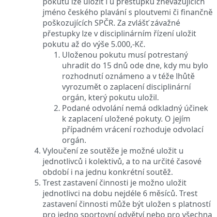
pokutu lze uložit i u přestupků znevažujících
jméno českého plavání s ploutvemi či finančně
poškozujících SPČR. Za zvlášť závažné
přestupky lze v disciplinárním řízení uložit
pokutu až do výše 5.000,-Kč.
Uloženou pokutu musí potrestaný
uhradit do 15 dnů ode dne, kdy mu bylo
rozhodnutí oznámeno a v téže lhůtě
vyrozumět o zaplacení disciplinární
orgán, který pokutu uložil.
Podané odvolání nemá odkladný účinek
k zaplacení uložené pokuty. O jejím
případném vrácení rozhoduje odvolací
orgán.
Vyloučení ze soutěže je možné uložit u
jednotlivců i kolektivů, a to na určité časové
období i na jednu konkrétní soutěž.
Trest zastavení činnosti je možno uložit
jednotlivci na dobu nejdéle 6 měsíců. Trest
zastavení činnosti může být uložen s platností
pro jedno sportovní odvětví nebo pro všechna