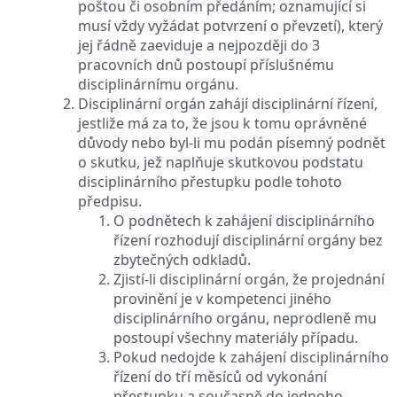
poštou či osobním předáním; oznamující si
musí vždy vyžádat potvrzení o převzetí), který
jej řádně zaeviduje a nejpozději do 3
pracovních dnů postoupí příslušnému
disciplinárnímu orgánu.
Disciplinární orgán zahájí disciplinární řízení,
jestliže má za to, že jsou k tomu oprávněné
důvody nebo byl-li mu podán písemný podnět
o skutku, jež naplňuje skutkovou podstatu
disciplinárního přestupku podle tohoto
předpisu.
O podnětech k zahájení disciplinárního
řízení rozhodují disciplinární orgány bez
zbytečných odkladů.
Zjistí-li disciplinární orgán, že projednání
provinění je v kompetenci jiného
disciplinárního orgánu, neprodleně mu
postoupí všechny materiály případu.
Pokud nedojde k zahájení disciplinárního
řízení do tří měsíců od vykonání
přestupku a současně do jednoho