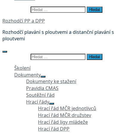
Vyhledávání
Rozhodčí PP a DPP
Rozhodčí plavání s ploutvemi a distanční plavání s
ploutvemi
Vyhledávání
Školení
Dokumenty
Dokumenty ke stažení
Pravidla CMAS
Soutěžní řád
Hrací řády
Hrací řád MČR jednotlivců
Hrací řád MČR družstev
Hrací řád ligy mládeže
Hrací řád DPP