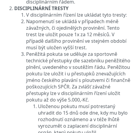
disciplinárním řádem.
DISCIPLINÁRNÍ TRESTY
V disciplinárním řízení lze ukládat tyto tresty:
Napomenutí se ukládá v případech méně
závažných, či ojedinělých provinění. Tento
trest lze uložit pouze 1x za 12 měsíců. V
případě dalšího provinění ve stejném období
musí být uložen vyšší trest.
Peněžitá pokuta se uděluje za sportovně
technické přestupky dle sazebníku peněžitého
plnění, uvedeného v soutěžím řádu. Peněžitou
pokutu lze uložit i u přestupků znevažujících
jméno českého plavání s ploutvemi či finančně
poškozujících SPČR. Za zvlášť závažné
přestupky lze v disciplinárním řízení uložit
pokutu až do výše 5.000,-Kč.
Uloženou pokutu musí potrestaný
uhradit do 15 dnů ode dne, kdy mu bylo
rozhodnutí oznámeno a v téže lhůtě
vyrozumět o zaplacení disciplinární
orgán, který pokutu uložil.