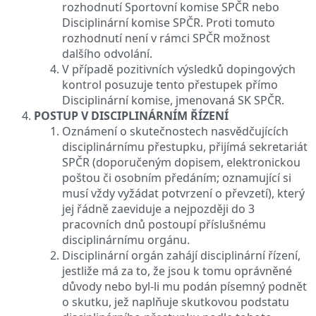
rozhodnutí Sportovní komise SPČR nebo
Disciplinární komise SPČR. Proti tomuto
rozhodnutí není v rámci SPČR možnost
dalšího odvolání.
V případě pozitivních výsledků dopingových
kontrol posuzuje tento přestupek přímo
Disciplinární komise, jmenovaná SK SPČR.
POSTUP V DISCIPLINÁRNÍM ŘÍZENÍ
Oznámení o skutečnostech nasvědčujících
disciplinárnímu přestupku, přijímá sekretariát
SPČR (doporučeným dopisem, elektronickou
poštou či osobním předáním; oznamující si
musí vždy vyžádat potvrzení o převzetí), který
jej řádně zaeviduje a nejpozději do 3
pracovních dnů postoupí příslušnému
disciplinárnímu orgánu.
Disciplinární orgán zahájí disciplinární řízení,
jestliže má za to, že jsou k tomu oprávněné
důvody nebo byl-li mu podán písemný podnět
o skutku, jež naplňuje skutkovou podstatu