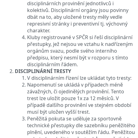
disciplinárních provinění jednotlivců i
kolektivů. Disciplinární orgány jsou povinny
dbát na to, aby uložené tresty měly vedle
represivní stránky i preventivní tj. výchovný
charakter.
Kluby registrované v SPČR si řeší disciplinární
přestupky, jež nejsou ve vztahu k nadřízeným
orgánům svazu, podle svého interního
předpisu, který nesmí být v rozporu s tímto
disciplinárním řádem.
DISCIPLINÁRNÍ TRESTY
V disciplinárním řízení lze ukládat tyto tresty:
Napomenutí se ukládá v případech méně
závažných, či ojedinělých provinění. Tento
trest lze uložit pouze 1x za 12 měsíců. V
případě dalšího provinění ve stejném období
musí být uložen vyšší trest.
Peněžitá pokuta se uděluje za sportovně
technické přestupky dle sazebníku peněžitého
plnění, uvedeného v soutěžím řádu. Peněžitou