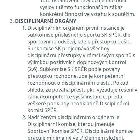
Toto ustanovení nevylučuje možnost
vyslovit těmto funkcionářům zákaz
konkrétní činnosti ve vztahu k soutěžím.
DISCIPLINÁRNÍ ORGÁNY
Disciplinárním orgánem první instance je
subkomise příslušného sportu SK SPČR, dle
sportovního odvětví, kde k přestupku došlo.
Subkomise SK projednává všechny
disciplinární přestupky v rámci svých sportů s
výjimkou pozitivních dopingových kontrol
(2.6). Subkomise SK SPČR podle povahy
přestupku rozhodne, zda je kompetentní
rozhodnout o disciplinárním trestu. Pokud
shledá, že povaha přestupku vyžaduje řešení v
rámci kompetence vyšší instance, předá
veškeré podklady neodkladně Disciplinární
komisi SPČR.
Nadřízeným disciplinárním orgánem je
Disciplinární komise, kterou jmenuje
Sportovní komise SPČR. Disciplinární komise
pracuje minimálně ve tříčlenném složení,