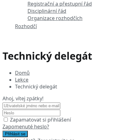
Registrační a přestupní řád
Disciplinární řád
Organizace rozhodčích
Rozhodčí
Technický delegát
Domů
Lekce
Technický delegát
Ahoj, vítej zpátky!
Zapamatovat si přihlášení
Zapomenuté heslo?
Přihlásit se