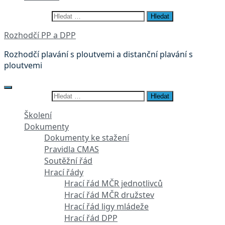
Vyhledávání
Rozhodčí PP a DPP
Rozhodčí plavání s ploutvemi a distanční plavání s
ploutvemi
Vyhledávání
Školení
Dokumenty
Dokumenty ke stažení
Pravidla CMAS
Soutěžní řád
Hrací řády
Hrací řád MČR jednotlivců
Hrací řád MČR družstev
Hrací řád ligy mládeže
Hrací řád DPP