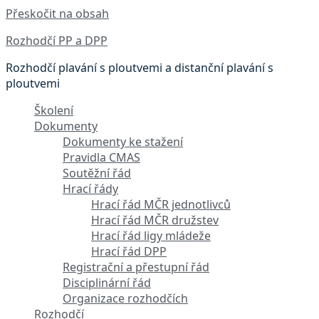
Přeskočit na obsah
Rozhodčí PP a DPP
Rozhodčí plavání s ploutvemi a distanční plavání s
ploutvemi
Školení
Dokumenty
Dokumenty ke stažení
Pravidla CMAS
Soutěžní řád
Hrací řády
Hrací řád MČR jednotlivců
Hrací řád MČR družstev
Hrací řád ligy mládeže
Hrací řád DPP
Registrační a přestupní řád
Disciplinární řád
Organizace rozhodčích
Rozhodčí