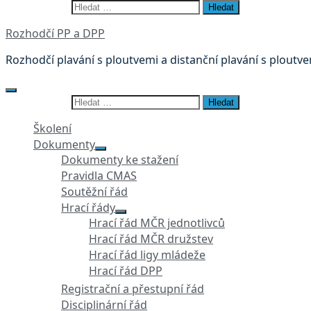
Vyhledávání
Rozhodčí PP a DPP
Rozhodčí plavání s ploutvemi a distanční plavání s ploutv
Vyhledávání
Školení
Dokumenty
Dokumenty ke stažení
Pravidla CMAS
Soutěžní řád
Hrací řády
Hrací řád MČR jednotlivců
Hrací řád MČR družstev
Hrací řád ligy mládeže
Hrací řád DPP
Registrační a přestupní řád
Disciplinární řád