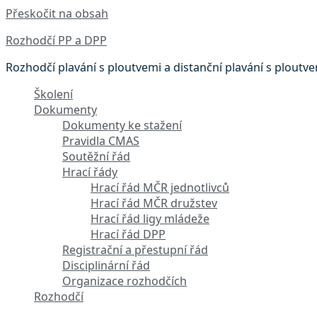
Přeskočit na obsah
Rozhodčí PP a DPP
Rozhodčí plavání s ploutvemi a distanční plavání s ploutv
Školení
Dokumenty
Dokumenty ke stažení
Pravidla CMAS
Soutěžní řád
Hrací řády
Hrací řád MČR jednotlivců
Hrací řád MČR družstev
Hrací řád ligy mládeže
Hrací řád DPP
Registrační a přestupní řád
Disciplinární řád
Organizace rozhodčích
Rozhodčí