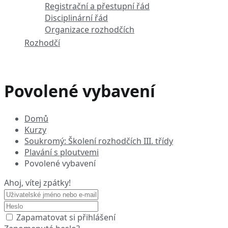
Registrační a přestupní řád
Disciplinární řád
Organizace rozhodčích
Rozhodčí
Povolené vybavení
Domů
Kurzy
Soukromý: Školení rozhodčích III. třídy
Plavání s ploutvemi
Povolené vybavení
Ahoj, vítej zpátky!
Zapamatovat si přihlášení