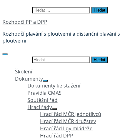
Vyhledávání
Rozhodčí PP a DPP
Rozhodčí plavání s ploutvemi a distanční plavání s
ploutvemi
Vyhledávání
Školení
Dokumenty
Dokumenty ke stažení
Pravidla CMAS
Soutěžní řád
Hrací řády
Hrací řád MČR jednotlivců
Hrací řád MČR družstev
Hrací řád ligy mládeže
Hrací řád DPP