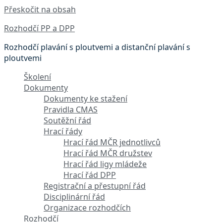
Přeskočit na obsah
Rozhodčí PP a DPP
Rozhodčí plavání s ploutvemi a distanční plavání s
ploutvemi
Školení
Dokumenty
Dokumenty ke stažení
Pravidla CMAS
Soutěžní řád
Hrací řády
Hrací řád MČR jednotlivců
Hrací řád MČR družstev
Hrací řád ligy mládeže
Hrací řád DPP
Registrační a přestupní řád
Disciplinární řád
Organizace rozhodčích
Rozhodčí